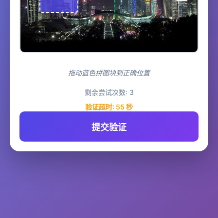
拖动蓝色拼图块到正确位置
剩余尝试次数:
3
验证超时:
55
秒
提交验证